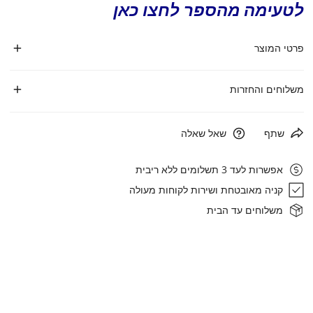
לטעימה מהספר לחצו כאן
פרטי המוצר
מידות 21*13 ס"מ
משלוחים והחזרות
כריכה קשה
משלוח נקודת איסוף (עד 3 ק"ג):20 ₪
שתף
שאל שאלה
78 עמ'
משלוח עד הבית: 30 ₪
אפשרות לעד 3 תשלומים ללא ריבית
איסוף עצמי: רחוב הגביש 1, אבן ספיר
קניה מאובטחת ושירות לקוחות מעולה
זמן אספקה: עד 7 ימי עסקים
משלוחים עד הבית