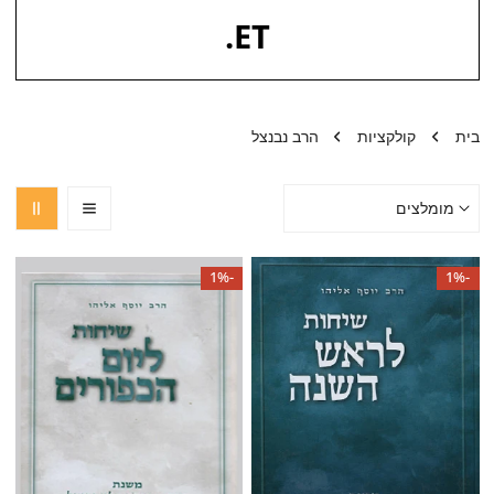
.
ET
בית
קולקציות
הרב נבנצל
מיין
לפי:
שיחות
שיחות
-1%
-1%
לראש
ליום
השנה|הרב
הכיפורים|הרב
נבנצל
נבנצל