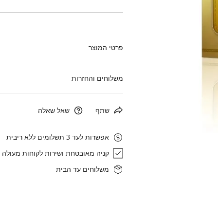
פרטי המוצר
משלוחים והחזרות
משלוח נקודת איסוף (עד 3 ק"ג):20 ₪
שתף
שאל שאלה
משלוח עד הבית: 30 ₪
אפשרות לעד 3 תשלומים ללא ריבית
איסוף עצמי: רחוב הגביש 1, אבן ספיר
פתח מדיה בתצוגת גלריה
קניה מאובטחת ושירות לקוחות מעולה
זמן אספקה: עד 7 ימי עסקים
משלוחים עד הבית