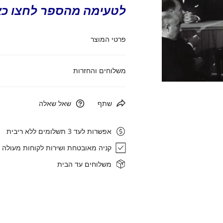
לטעימה מהספר לחצו כא
פרטי המוצר
מידות: 13*21 ס"מ
משלוחים והחזרות
207 עמ'
פתח מדיה בתצוגת גלריה
משלוח נקודת איסוף (עד 3 ק"ג):20 ₪
כריכה רכה
שתף
שאל שאלה
משלוח עד הבית: 30 ₪
אפשרות לעד 3 תשלומים ללא ריבית
איסוף עצמי: רחוב הגביש 1, אבן ספיר
קניה מאובטחת ושירות לקוחות מעולה
זמן אספקה: עד 7 ימי עסקים
משלוחים עד הבית