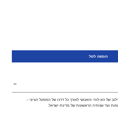
THE INGATHERING &AMP; INDEPENDENCE SCROLL | DR. HAG
 ד&QUOT;ר חגי בן ארצי | THE INGATHERING &AMP; INDEPENDENCE SCROLL | DR. HAGI BEN-ARTZI
הוספה לסל
ב של הא-לוהי והאנושי לאורך כל דרכו של המפעל הציוני –
מות ועד שנותיה הראשונות של מדינת-ישראל.