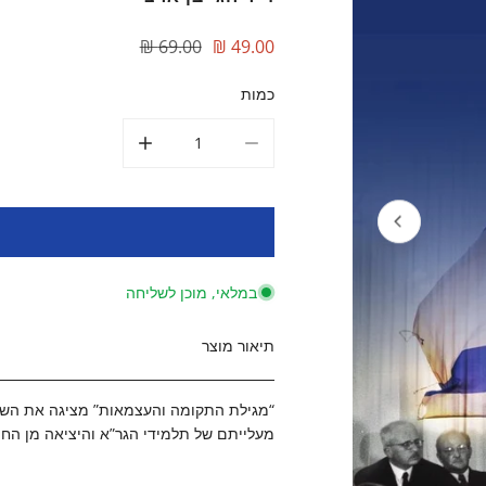
מחיר
הנחה
49.00 ₪
69.00 ₪
כמות
הקטן את הכמות עבור מגילת התקומה והעצמאות באנגלית ד&QUOT;ר חגי בן ארצי | I BEN-ARTZI
הגדל את הכמות עבור מגילת התקומה והעצמאות באנגלית
במלאי, מוכן לשליחה
תיאור מוצר
“מגילת התקומה והעצמאות” מציגה את השילו
מעלייתם של תלמידי הגר”א והיציאה מן החו