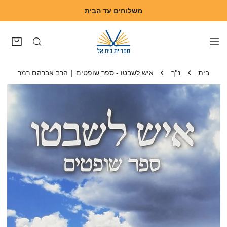
משלוחים עד הבית
דלג לתוכן
בית
נ"ך
איש לשבטו - ספר שופטים | הרב אברהם רמר
 למידע על המוצר